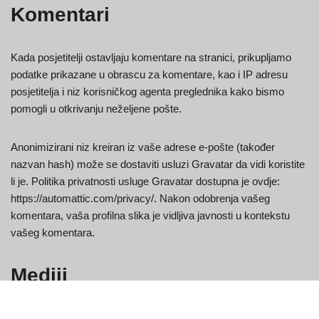
Komentari
Kada posjetitelji ostavljaju komentare na stranici, prikupljamo
podatke prikazane u obrascu za komentare, kao i IP adresu
posjetitelja i niz korisničkog agenta preglednika kako bismo
pomogli u otkrivanju neželjene pošte.
Anonimizirani niz kreiran iz vaše adrese e-pošte (također
nazvan hash) može se dostaviti usluzi Gravatar da vidi koristite
li je. Politika privatnosti usluge Gravatar dostupna je ovdje:
https://automattic.com/privacy/. Nakon odobrenja vašeg
komentara, vaša profilna slika je vidljiva javnosti u kontekstu
vašeg komentara.
Mediji
Ako učitavate slike na web mjesto, trebali biste izbjegavati