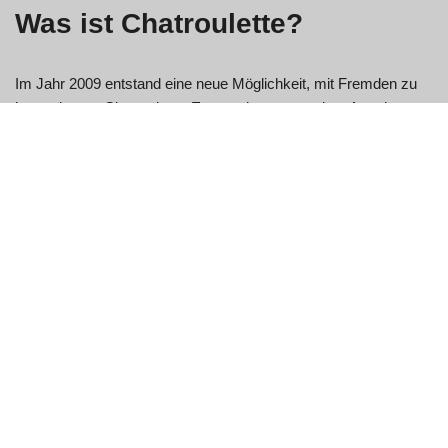
Was ist Chatroulette?
Im Jahr 2009 entstand eine neue Möglichkeit, mit Fremden zu
interagieren - Chatroulette. Es war das erste seiner Art, eine
Revolution des zufälligen Videochats. Die Idee, eine Roulette-
Metapher zu verwenden, um über Videochats Verbindungen
herzustellen, fand schnell Anklang und wurde bald zum
beliebtesten Medium dieser Art. Wie das Drehen eines Rades
war jede neue Begegnung unvorhersehbar. Mit Hilfe Ihrer
Webcam und Ihres Mikrofons konnten Sie mit jeder beliebigen
Person auf der Website chatten. Darüber hinaus können Sie
auch über die Tastatur kommunizieren.
Warum sollten Sie Chatroulette
wählen?