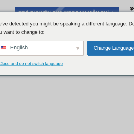
💖
TRÒ CHUYỆN QUA WEBCAM MIỄN PHÍ 👉
Da
've detected you might be speaking a different language. D
u want to change to:
English
Change Language
Close and do not switch language